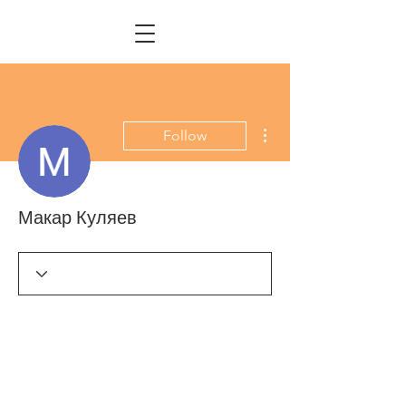
More actions
Follow
Макар Куляев