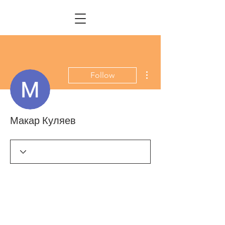
More actions
Follow
Макар Куляев